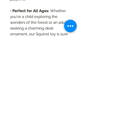
• Perfect for All Ages:
Whether
you're a child exploring the
wonders of the forest or an adult
seeking a charming desk
ornament, our Squirrel toy is sure
to bring joy.
Features:
• Lifelike design with intricate
details
• Textured surface for tactile
stimulation
• Smooth, rounded edges for safe
handling
• Available in multiple colors and
sizes
Note: This is a digital STL file for