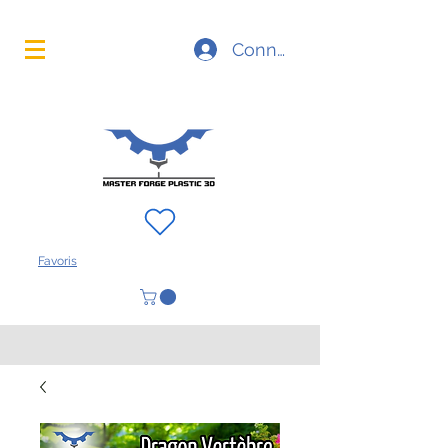
La technologie d'impression 3D à portée de main
Connexion
FAQ
À propos
Contact
Favoris