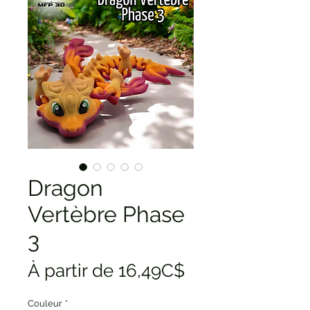
Dragon
Vertèbre Phase
3
Prix
À partir de
16,49C$
promotionnel
Couleur
*