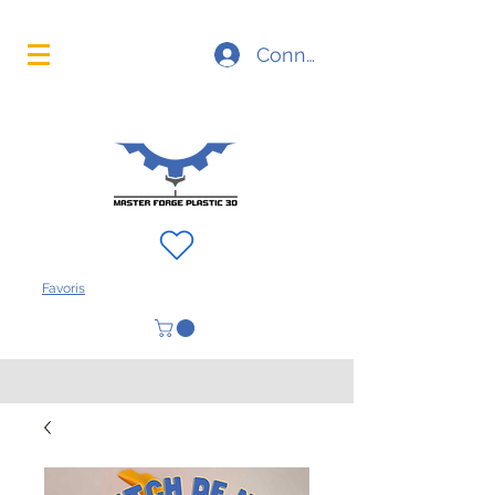
La technologie d'impression 3D à portée de main
Connexion
FAQ
À propos
Contact
Favoris