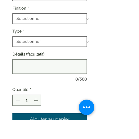
Finition
*
Type
*
Détails (facultatif)
0/500
Quantité
*
Ajouter au panier
Corps, pattes et tête articulés