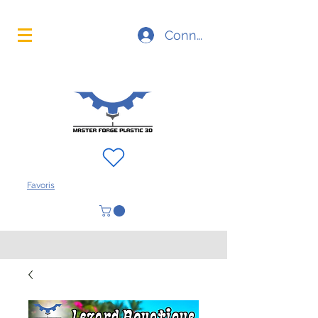
La technologie d'impression 3D à portée de main
Connexion
FAQ
À propos
Contact
Favoris