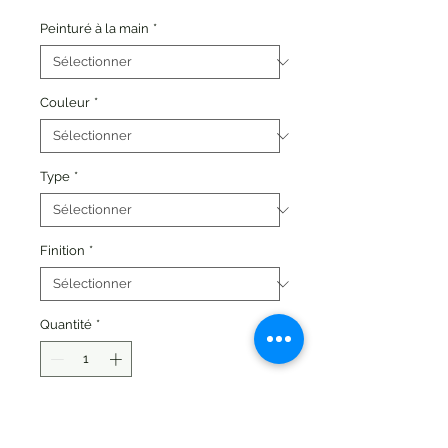
promotionnel
Peinturé à la main
*
Couleur
*
Type
*
Finition
*
Quantité
*
Ajouter au panier