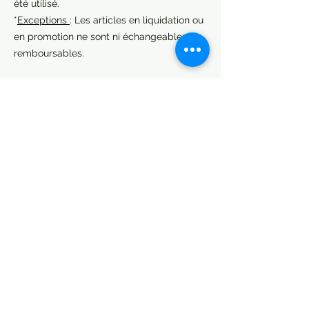
été utilisé.
*
Exceptions
: Les articles en liquidation ou
en promotion ne sont ni échangeables ni
remboursables.
Adresse
321 montée des
Pionniers
,
Terrebonne, QC
J6V 1H4
info@mfp3d.com
Support client