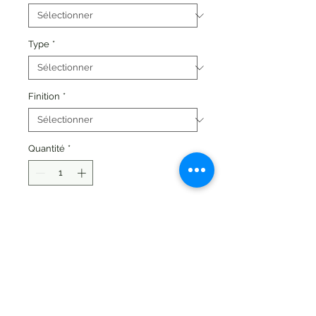
Type
*
Finition
*
Quantité
*
Ajouter au panier
Samurai de 7,5 pouces
Bras, jambes et corps articulés
avec épée incluse