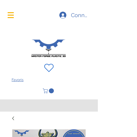
La technologie d'impression 3D à portée de main
Connexion
FAQ
À propos
Contact
Favoris