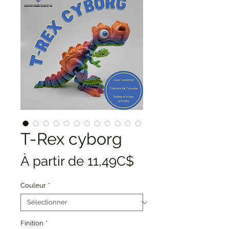
T-Rex cyborg
Prix
À partir de
11,49C$
promotionnel
Couleur
*
Finition
*