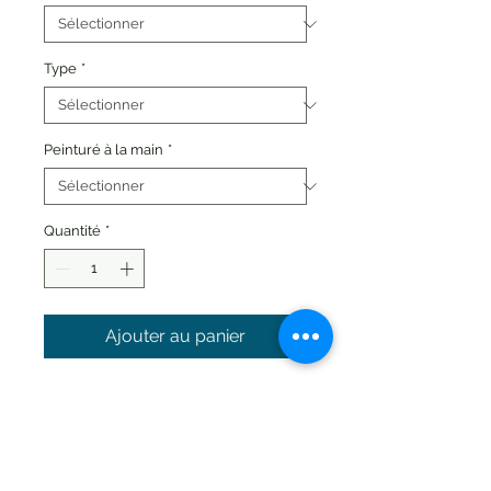
Type
*
Peinturé à la main
*
Quantité
*
Ajouter au panier
T-Rex cyborg articulé.
7 pouces
*votre choix de couleur sera