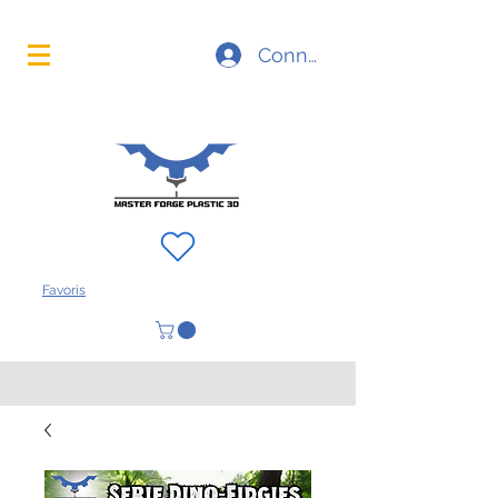
La technologie d'impression 3D à portée de main
Connexion
FAQ
À propos
Contact
Favoris