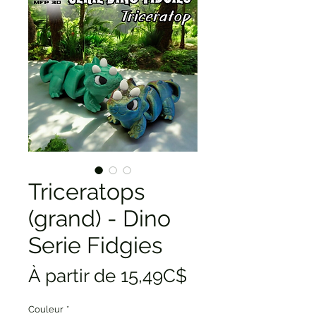
Triceratops
(grand) - Dino
Serie Fidgies
Prix
À partir de
15,49C$
promotionnel
Couleur
*